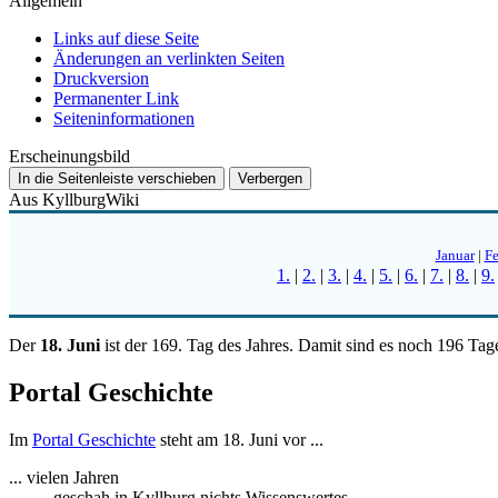
Allgemein
Links auf diese Seite
Änderungen an verlinkten Seiten
Druckversion
Permanenter Link
Seiten­­informationen
Erscheinungsbild
In die Seitenleiste verschieben
Verbergen
Aus KyllburgWiki
Januar
|
Fe
1.
|
2.
|
3.
|
4.
|
5.
|
6.
|
7.
|
8.
|
9.
Der
18. Juni
ist der 169. Tag des Jahres. Damit sind es noch 196 Tag
Portal Geschichte
Im
Portal Geschichte
steht am 18. Juni vor ...
... vielen Jahren
geschah in Kyllburg nichts Wissenswertes.