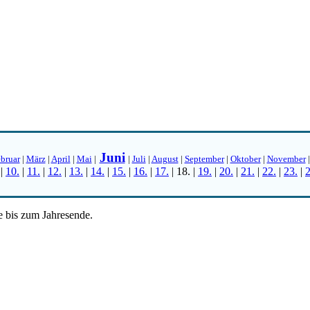
Juni
bruar
|
März
|
April
|
Mai
|
|
Juli
|
August
|
September
|
Oktober
|
November
|
10.
|
11.
|
12.
|
13.
|
14.
|
15.
|
16.
|
17.
|
18.
|
19.
|
20.
|
21.
|
22.
|
23.
|
2
e bis zum Jahresende.