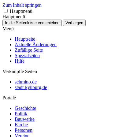
Zum Inhalt springen
Hauptmenü
Hauptmenü
In die Seitenleiste verschieben
Verbergen
Menü
Hauptseite
Aktuelle Änderungen
Zufällige Seite
Spezialseiten
Hilfe
Verknüpfte Seiten
schmino.de
stadt-kyllburg.de
Portale
Geschichte
Politik
Bauwerke
Kirche
Personen
Vereine