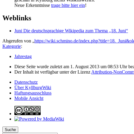
Neue Erkenntnisse
trage bitte hier ein
!
Weblinks
Juni Die deutschsprachige Wikipedia zum Thema „18. Juni“
Abgerufen von „
https://wiki.schmino.de/index.php?title=18._Juni&o
Kategorie
:
Jahrestag
Diese Seite wurde zuletzt am 1. August 2013 um 08:53 Uhr bea
Der Inhalt ist verfügbar unter der Lizenz
Attribution-NonComme
Datenschutz
Über KyllburgWiki
Haftungsausschluss
Mobile Ansicht
Suche