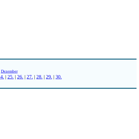
|
Dezember
4.
|
25.
|
26.
|
27.
|
28.
|
29.
|
30.