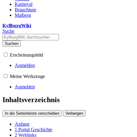
Karneval
Brauchtum
Malberg
KyllburgWiki
Suche
Suchen
Erscheinungsbild
Anmelden
Meine Werkzeuge
Anmelden
Inhaltsverzeichnis
In die Seitenleiste verschieben
Verbergen
Anfang
1
Portal Geschichte
2
Weblinks