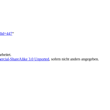
ldid=447
“
rbeitet.
rcial-ShareAlike 3.0 Unported
, sofern nicht anders angegeben.