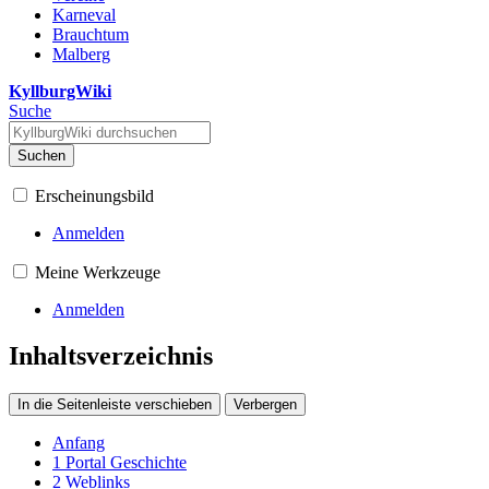
Karneval
Brauchtum
Malberg
KyllburgWiki
Suche
Suchen
Erscheinungsbild
Anmelden
Meine Werkzeuge
Anmelden
Inhaltsverzeichnis
In die Seitenleiste verschieben
Verbergen
Anfang
1
Portal Geschichte
2
Weblinks