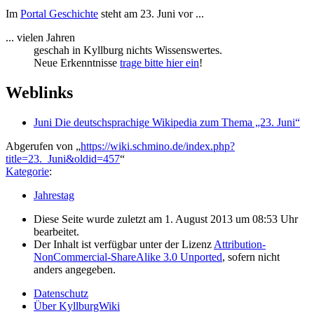
Im
Portal Geschichte
steht am 23. Juni vor ...
... vielen Jahren
geschah in Kyllburg nichts Wissenswertes.
Neue Erkenntnisse
trage bitte hier ein
!
Weblinks
Juni Die deutschsprachige Wikipedia zum Thema „23. Juni“
Abgerufen von „
https://wiki.schmino.de/index.php?
title=23._Juni&oldid=457
“
Kategorie
:
Jahrestag
Diese Seite wurde zuletzt am 1. August 2013 um 08:53 Uhr
bearbeitet.
Der Inhalt ist verfügbar unter der Lizenz
Attribution-
NonCommercial-ShareAlike 3.0 Unported
, sofern nicht
anders angegeben.
Datenschutz
Über KyllburgWiki