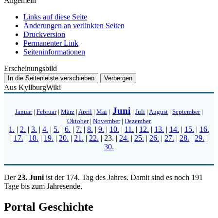
Allgemein
Links auf diese Seite
Änderungen an verlinkten Seiten
Druckversion
Permanenter Link
Seiten­­informationen
Erscheinungsbild
In die Seitenleiste verschieben
Verbergen
Aus KyllburgWiki
Juni
Januar
|
Februar
|
März
|
April
|
Mai
|
|
Juli
|
August
|
September
|
Oktober
|
November
|
Dezember
1.
|
2.
|
3.
|
4.
|
5.
|
6.
|
7.
|
8.
|
9.
|
10.
|
11.
|
12.
|
13.
|
14.
|
15.
|
16.
|
17.
|
18.
|
19.
|
20.
|
21.
|
22.
|
23.
|
24.
|
25.
|
26.
|
27.
|
28.
|
29.
|
30.
Der
23. Juni
ist der 174. Tag des Jahres. Damit sind es noch 191
Tage bis zum Jahresende.
Portal Geschichte