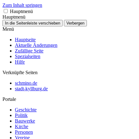
Zum Inhalt springen
Hauptmenü
Hauptmenü
In die Seitenleiste verschieben
Verbergen
Menü
Hauptseite
Aktuelle Änderungen
Zufällige Seite
Spezialseiten
Hilfe
Verknüpfte Seiten
schmino.de
stadt-kyllburg.de
Portale
Geschichte
Politik
Bauwerke
Kirche
Personen
Vereine