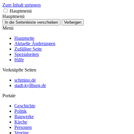
Zum Inhalt springen
Hauptmenü
Hauptmenü
In die Seitenleiste verschieben
Verbergen
Menü
Hauptseite
Aktuelle Änderungen
Zufällige Seite
Spezialseiten
Hilfe
Verknüpfte Seiten
schmino.de
stadt-kyllburg.de
Portale
Geschichte
Politik
Bauwerke
Kirche
Personen
Vereine