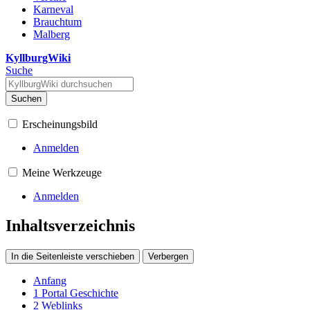
Karneval
Brauchtum
Malberg
KyllburgWiki
Suche
Suchen
Erscheinungsbild
Anmelden
Meine Werkzeuge
Anmelden
Inhaltsverzeichnis
In die Seitenleiste verschieben
Verbergen
Anfang
1
Portal Geschichte
2
Weblinks