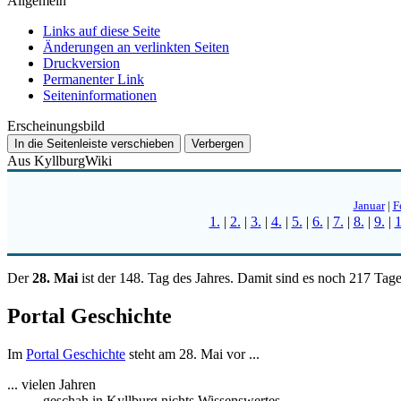
Allgemein
Links auf diese Seite
Änderungen an verlinkten Seiten
Druckversion
Permanenter Link
Seiten­­informationen
Erscheinungsbild
In die Seitenleiste verschieben
Verbergen
Aus KyllburgWiki
Januar
|
F
1.
|
2.
|
3.
|
4.
|
5.
|
6.
|
7.
|
8.
|
9.
|
1
Der
28. Mai
ist der 148. Tag des Jahres. Damit sind es noch 217 Tag
Portal Geschichte
Im
Portal Geschichte
steht am 28. Mai vor ...
... vielen Jahren
geschah in Kyllburg nichts Wissenswertes.