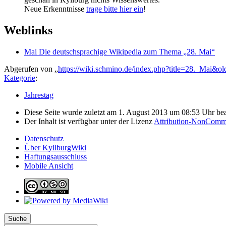
Neue Erkenntnisse
trage bitte hier ein
!
Weblinks
Mai Die deutschsprachige Wikipedia zum Thema „28. Mai“
Abgerufen von „
https://wiki.schmino.de/index.php?title=28._Mai&o
Kategorie
:
Jahrestag
Diese Seite wurde zuletzt am 1. August 2013 um 08:53 Uhr bea
Der Inhalt ist verfügbar unter der Lizenz
Attribution-NonComme
Datenschutz
Über KyllburgWiki
Haftungsausschluss
Mobile Ansicht
Suche