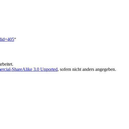
ldid=405
“
rbeitet.
rcial-ShareAlike 3.0 Unported
, sofern nicht anders angegeben.