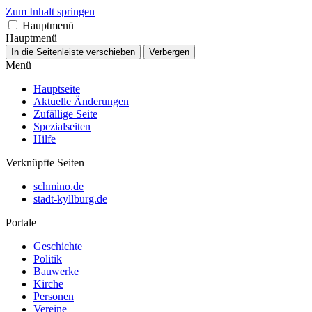
Zum Inhalt springen
Hauptmenü
Hauptmenü
In die Seitenleiste verschieben
Verbergen
Menü
Hauptseite
Aktuelle Änderungen
Zufällige Seite
Spezialseiten
Hilfe
Verknüpfte Seiten
schmino.de
stadt-kyllburg.de
Portale
Geschichte
Politik
Bauwerke
Kirche
Personen
Vereine