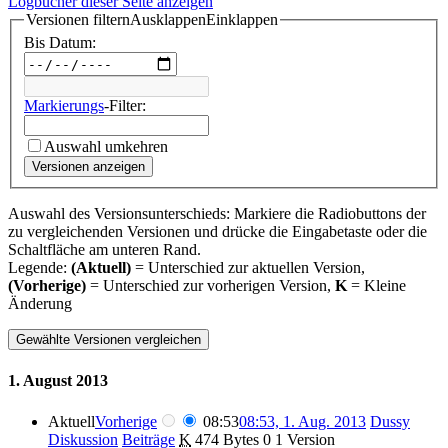
Logbücher dieser Seite anzeigen
Versionen filtern
Ausklappen
Einklappen
Bis Datum:
Markierungs
-Filter:
Auswahl umkehren
Versionen anzeigen
Auswahl des Versionsunterschieds: Markiere die Radiobuttons der
zu vergleichenden Versionen und drücke die Eingabetaste oder die
Schaltfläche am unteren Rand.
Legende:
(Aktuell)
= Unterschied zur aktuellen Version,
(Vorherige)
= Unterschied zur vorherigen Version,
K
= Kleine
Änderung
1. August 2013
Aktuell
Vorherige
08:53
08:53, 1. Aug. 2013
Dussy
Diskussion
Beiträge
K
474 Bytes
0
1 Version