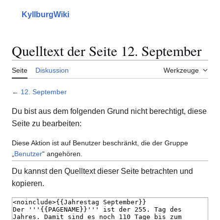
Zum
Inhalt
KyllburgWiki
Hauptmenü
Suche
Erscheinungs
Mein
springen
Quelltext der Seite 12. September
Seite
Diskussion
Werkzeuge
←
12. September
Du bist aus dem folgenden Grund nicht berechtigt, diese
Seite zu bearbeiten:
Diese Aktion ist auf Benutzer beschränkt, die der Gruppe
„
Benutzer
“ angehören.
Du kannst den Quelltext dieser Seite betrachten und
kopieren.