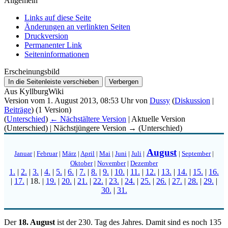
Allgemein
Links auf diese Seite
Änderungen an verlinkten Seiten
Druckversion
Permanenter Link
Seiten­­informationen
Erscheinungsbild
In die Seitenleiste verschieben
Verbergen
Aus KyllburgWiki
Version vom 1. August 2013, 08:53 Uhr von
Dussy
(
Diskussion
|
Beiträge
)
(1 Version)
(
Unterschied
)
← Nächstältere Version
| Aktuelle Version
(Unterschied) | Nächstjüngere Version → (Unterschied)
August
Januar
|
Februar
|
März
|
April
|
Mai
|
Juni
|
Juli
|
|
September
|
Oktober
|
November
|
Dezember
1.
|
2.
|
3.
|
4.
|
5.
|
6.
|
7.
|
8.
|
9.
|
10.
|
11.
|
12.
|
13.
|
14.
|
15.
|
16.
|
17.
|
18.
|
19.
|
20.
|
21.
|
22.
|
23.
|
24.
|
25.
|
26.
|
27.
|
28.
|
29.
|
30.
|
31.
Der
18. August
ist der 230. Tag des Jahres. Damit sind es noch 135