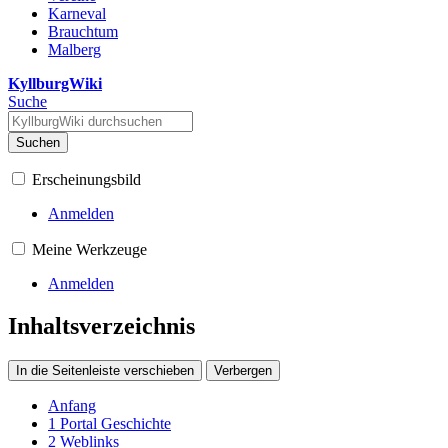
Karneval
Brauchtum
Malberg
KyllburgWiki
Suche
Suchen
Erscheinungsbild
Anmelden
Meine Werkzeuge
Anmelden
Inhaltsverzeichnis
In die Seitenleiste verschieben
Verbergen
Anfang
1
Portal Geschichte
2
Weblinks