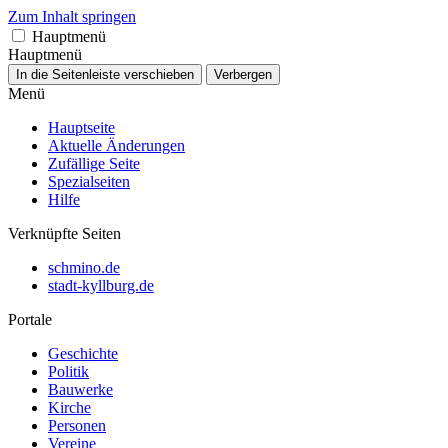
Zum Inhalt springen
Hauptmenü
Hauptmenü
In die Seitenleiste verschieben
Verbergen
Menü
Hauptseite
Aktuelle Änderungen
Zufällige Seite
Spezialseiten
Hilfe
Verknüpfte Seiten
schmino.de
stadt-kyllburg.de
Portale
Geschichte
Politik
Bauwerke
Kirche
Personen
Vereine