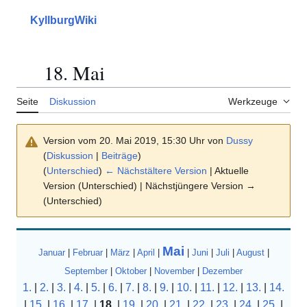
Zum
Inhalt
KyllburgWiki
Hauptmenü
Suche
Mein
springen
18. Mai
Inhaltsverzeichnis umschalten
Seite
Diskussion
Werkzeuge
Version vom 20. Mai 2019, 15:30 Uhr von
Dussy
(
Diskussion
|
Beiträge
)
(
Unterschied
)
← Nächstältere Version
| Aktuelle
Version (Unterschied) | Nächstjüngere Version →
(Unterschied)
Mai
Januar
|
Februar
|
März
|
April
|
|
Juni
|
Juli
|
August
|
September
|
Oktober
|
November
|
Dezember
1.
|
2.
|
3.
|
4.
|
5.
|
6.
|
7.
|
8.
|
9.
|
10.
|
11.
|
12.
|
13.
|
14.
|
15.
|
16.
|
17.
|
18.
|
19.
|
20.
|
21.
|
22.
|
23.
|
24.
|
25.
|