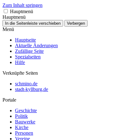
Zum Inhalt springen
Hauptmenü
Hauptmenü
In die Seitenleiste verschieben
Verbergen
Menü
Hauptseite
Aktuelle Änderungen
Zufällige Seite
Spezialseiten
Hilfe
Verknüpfte Seiten
schmino.de
stadt-kyllburg.de
Portale
Geschichte
Politik
Bauwerke
Kirche
Personen
Vereine