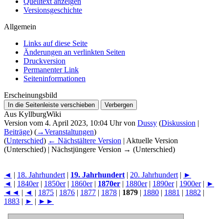
Quelltext anzeigen
Versionsgeschichte
Allgemein
Links auf diese Seite
Änderungen an verlinkten Seiten
Druckversion
Permanenter Link
Seiten­­informationen
Erscheinungsbild
In die Seitenleiste verschieben
Verbergen
Aus KyllburgWiki
Version vom 4. April 2023, 10:04 Uhr von
Dussy
(
Diskussion
|
Beiträge
)
(
→
Veranstaltungen
)
(
Unterschied
)
← Nächstältere Version
| Aktuelle Version
(Unterschied) | Nächstjüngere Version → (Unterschied)
◄
|
18. Jahrhundert
|
19. Jahrhundert
|
20. Jahrhundert
|
►
◄
|
1840er
|
1850er
|
1860er
|
1870er
|
1880er
|
1890er
|
1900er
|
►
◄◄
|
◄
|
1875
|
1876
|
1877
|
1878
|
1879
|
1880
|
1881
|
1882
|
1883
|
►
|
►►