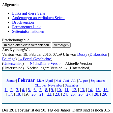
Allgemein
Links auf diese Seite
Änderungen an verlinkten Seiten
Druckversion
Permanenter Link
Seiten­­informationen
Erscheinungsbild
In die Seitenleiste verschieben
Verbergen
Aus KyllburgWiki
Version vom 19. Februar 2016, 07:59 Uhr von
Dussy
(
Diskussion
|
Beiträge
)
(
→
Portal Geschichte
)
(
Unterschied
)
← Nächstältere Version
| Aktuelle Version
(Unterschied) | Nächstjüngere Version → (Unterschied)
Februar
Januar
|
|
März
|
April
|
Mai
|
Juni
|
Juli
|
August
|
September
|
Oktober
|
November
|
Dezember
1.
|
2.
|
3.
|
4.
|
5.
|
6.
|
7.
|
8.
|
9.
|
10.
|
11.
|
12.
|
13.
|
14.
|
15.
|
16.
|
17.
|
18.
|
19.
|
20.
|
21.
|
22.
|
23.
|
24.
|
25.
|
26.
|
27.
|
28.
|
29.
Der
19. Februar
ist der 50. Tag des Jahres. Damit sind es noch 315