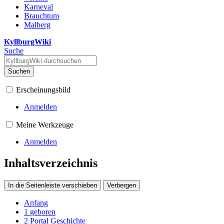
Karneval
Brauchtum
Malberg
KyllburgWiki
Suche
Suchen
Erscheinungsbild
Anmelden
Meine Werkzeuge
Anmelden
Inhaltsverzeichnis
In die Seitenleiste verschieben
Verbergen
Anfang
1
geboren
2
Portal Geschichte