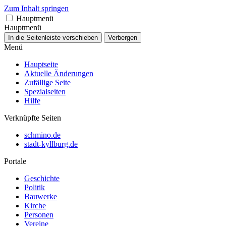
Zum Inhalt springen
Hauptmenü
Hauptmenü
In die Seitenleiste verschieben
Verbergen
Menü
Hauptseite
Aktuelle Änderungen
Zufällige Seite
Spezialseiten
Hilfe
Verknüpfte Seiten
schmino.de
stadt-kyllburg.de
Portale
Geschichte
Politik
Bauwerke
Kirche
Personen
Vereine