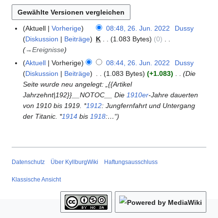
Aktuell
Vorherige
08:48, 26. Jun. 2022
Dussy
2
Diskussion
Beiträge
K
1.083 Bytes
0
6
→
Ereignisse
.
J
Aktuell
Vorherige
08:44, 26. Jun. 2022
Dussy
u
Diskussion
Beiträge
1.083 Bytes
+1.083
Die
n
Seite wurde neu angelegt: „{{Artikel
i
Jahrzehnt|192}}__NOTOC__ Die
1910er
-Jahre dauerten
2
von 1910 bis 1919. *
1912
: Jungfernfahrt und Untergang
0
der Titanic. *
1914
bis
1918
:…“
2
2
Datenschutz
Über KyllburgWiki
Haftungsausschluss
Klassische Ansicht