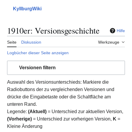
Zum
Inhalt
KyllburgWiki
Hauptmenü
Suche
Mein
springen
1910er: Versionsgeschichte
Hilfe
Seite
Diskussion
Werkzeuge
Logbücher dieser Seite anzeigen
Versionen filtern
Auswahl des Versionsunterschieds: Markiere die
Radiobuttons der zu vergleichenden Versionen und
drücke die Eingabetaste oder die Schaltfläche am
unteren Rand.
Legende:
(Aktuell)
= Unterschied zur aktuellen Version,
(Vorherige)
= Unterschied zur vorherigen Version,
K
=
Kleine Änderung