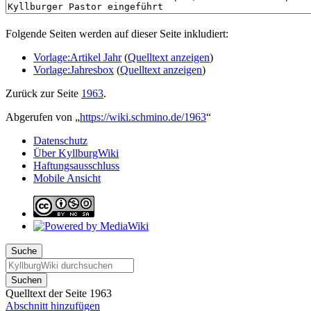
Folgende Seiten werden auf dieser Seite inkludiert:
Vorlage:Artikel Jahr
(
Quelltext anzeigen
)
Vorlage:Jahresbox
(
Quelltext anzeigen
)
Zurück zur Seite
1963
.
Abgerufen von „
https://wiki.schmino.de/1963
“
Datenschutz
Über KyllburgWiki
Haftungsausschluss
Mobile Ansicht
Suche
Suchen
Quelltext der Seite 1963
Abschnitt hinzufügen