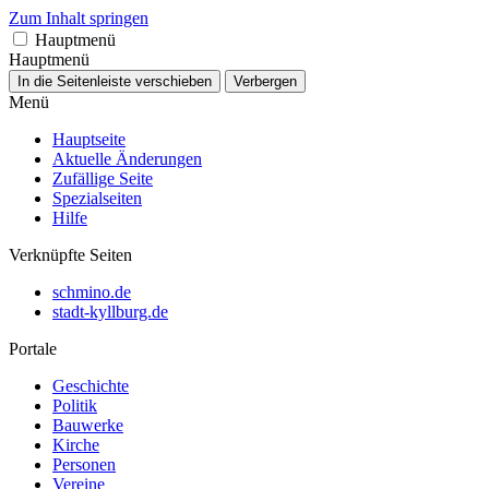
Zum Inhalt springen
Hauptmenü
Hauptmenü
In die Seitenleiste verschieben
Verbergen
Menü
Hauptseite
Aktuelle Änderungen
Zufällige Seite
Spezialseiten
Hilfe
Verknüpfte Seiten
schmino.de
stadt-kyllburg.de
Portale
Geschichte
Politik
Bauwerke
Kirche
Personen
Vereine