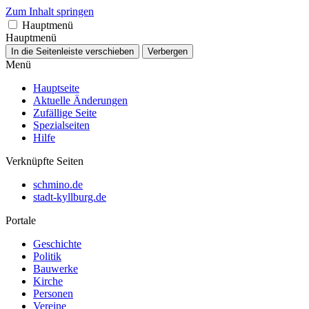
Zum Inhalt springen
Hauptmenü
Hauptmenü
In die Seitenleiste verschieben
Verbergen
Menü
Hauptseite
Aktuelle Änderungen
Zufällige Seite
Spezialseiten
Hilfe
Verknüpfte Seiten
schmino.de
stadt-kyllburg.de
Portale
Geschichte
Politik
Bauwerke
Kirche
Personen
Vereine