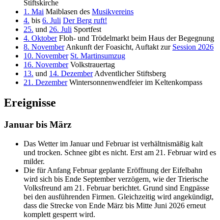
Stiftskirche
1. Mai
Maiblasen des
Musikvereins
4.
bis
6. Juli
Der Berg ruft!
25.
und
26. Juli
Sportfest
4. Oktober
Floh- und Trödelmarkt beim Haus der Begegnung
8. November
Ankunft der Foasicht, Auftakt zur
Session 2026
10. November
St. Martinsumzug
16. November
Volkstrauertag
13.
und
14. Dezember
Adventlicher Stiftsberg
21. Dezember
Wintersonnenwendfeier im Keltenkompass
Ereignisse
Januar bis März
Das Wetter im Januar und Februar ist verhältnismäßig kalt
und trocken. Schnee gibt es nicht. Erst am 21. Februar wird es
milder.
Die für Anfang Februar geplante Eröffnung der Eifelbahn
wird sich bis Ende September verzögern, wie der Trierische
Volksfreund am 21. Februar berichtet. Grund sind Engpässe
bei den ausführenden Firmen. Gleichzeitig wird angekündigt,
dass die Strecke von Ende März bis Mitte Juni 2026 erneut
komplett gesperrt wird.