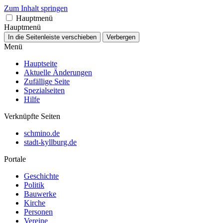
Zum Inhalt springen
Hauptmenü
Hauptmenü
In die Seitenleiste verschieben
Verbergen
Menü
Hauptseite
Aktuelle Änderungen
Zufällige Seite
Spezialseiten
Hilfe
Verknüpfte Seiten
schmino.de
stadt-kyllburg.de
Portale
Geschichte
Politik
Bauwerke
Kirche
Personen
Vereine