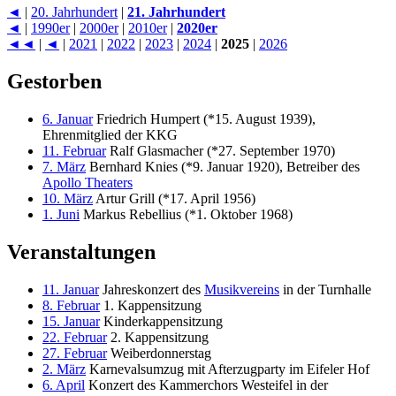
◄
|
20. Jahrhundert
|
21. Jahrhundert
◄
|
1990er
|
2000er
|
2010er
|
2020er
◄◄
|
◄
|
2021
|
2022
|
2023
|
2024
|
2025
|
2026
Gestorben
6. Januar
Friedrich Humpert (*15. August 1939),
Ehrenmitglied der KKG
11. Februar
Ralf Glasmacher (*27. September 1970)
7. März
Bernhard Knies (*9. Januar 1920), Betreiber des
Apollo Theaters
10. März
Artur Grill (*17. April 1956)
1. Juni
Markus Rebellius (*1. Oktober 1968)
Veranstaltungen
11. Januar
Jahreskonzert des
Musikvereins
in der Turnhalle
8. Februar
1. Kappensitzung
15. Januar
Kinderkappensitzung
22. Februar
2. Kappensitzung
27. Februar
Weiberdonnerstag
2. März
Karnevalsumzug mit Afterzugparty im Eifeler Hof
6. April
Konzert des Kammerchors Westeifel in der