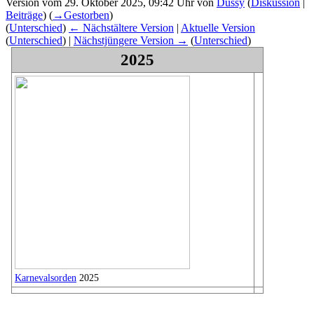
Version vom 29. Oktober 2025, 09:42 Uhr von
Dussy
(
Diskussion
|
Beiträge
)
(
→
Gestorben
)
(
Unterschied
)
← Nächstältere Version
|
Aktuelle Version
(
Unterschied
) |
Nächstjüngere Version →
(
Unterschied
)
2025
Karnevalsorden
2025