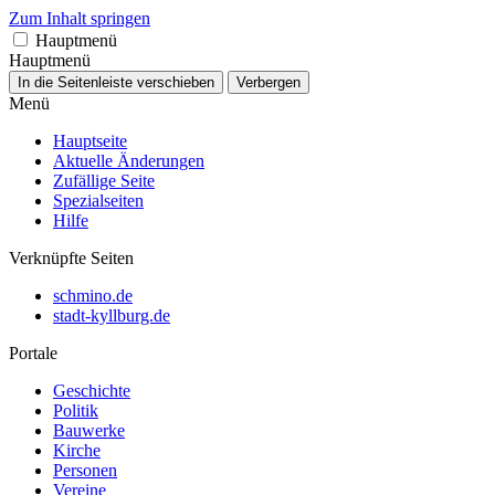
Zum Inhalt springen
Hauptmenü
Hauptmenü
In die Seitenleiste verschieben
Verbergen
Menü
Hauptseite
Aktuelle Änderungen
Zufällige Seite
Spezialseiten
Hilfe
Verknüpfte Seiten
schmino.de
stadt-kyllburg.de
Portale
Geschichte
Politik
Bauwerke
Kirche
Personen
Vereine