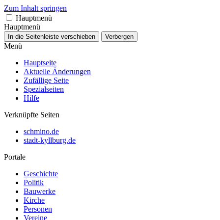
Zum Inhalt springen
Hauptmenü
Hauptmenü
In die Seitenleiste verschieben
Verbergen
Menü
Hauptseite
Aktuelle Änderungen
Zufällige Seite
Spezialseiten
Hilfe
Verknüpfte Seiten
schmino.de
stadt-kyllburg.de
Portale
Geschichte
Politik
Bauwerke
Kirche
Personen
Vereine