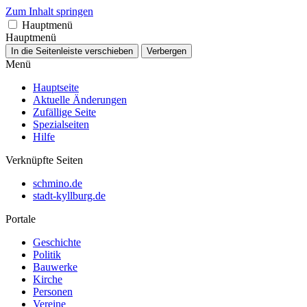
Zum Inhalt springen
Hauptmenü
Hauptmenü
In die Seitenleiste verschieben
Verbergen
Menü
Hauptseite
Aktuelle Änderungen
Zufällige Seite
Spezialseiten
Hilfe
Verknüpfte Seiten
schmino.de
stadt-kyllburg.de
Portale
Geschichte
Politik
Bauwerke
Kirche
Personen
Vereine