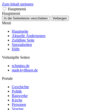
Zum Inhalt springen
Hauptmenü
Hauptmenü
In die Seitenleiste verschieben
Verbergen
Menü
Hauptseite
Aktuelle Änderungen
Zufällige Seite
Spezialseiten
Hilfe
Verknüpfte Seiten
schmino.de
stadt-kyllburg.de
Portale
Geschichte
Politik
Bauwerke
Kirche
Personen
Vereine