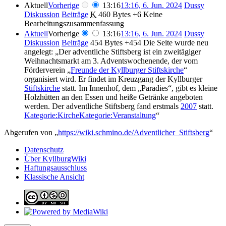
Aktuell
Vorherige
13:16
13:16, 6. Jun. 2024
Dussy
Diskussion
Beiträge
K
460 Bytes
+6
Keine
Bearbeitungszusammenfassung
Aktuell
Vorherige
13:16
13:16, 6. Jun. 2024
Dussy
Diskussion
Beiträge
454 Bytes
+454
Die Seite wurde neu
angelegt: „Der adventliche Stiftsberg ist ein zweitägiger
Weihnachtsmarkt am 3. Adventswochenende, der vom
Förderverein „
Freunde der Kyllburger Stiftskirche
“
organisiert wird. Er findet im Kreuzgang der Kyllburger
Stiftskirche
statt. Im Innenhof, dem „Paradies“, gibt es kleine
Holzhütten an den Essen und heiße Getränke angeboten
werden. Der adventliche Stiftsberg fand erstmals
2007
statt.
Kategorie:Kirche
Kategorie:Veranstaltung
“
Abgerufen von „
https://wiki.schmino.de/Adventlicher_Stiftsberg
“
Datenschutz
Über KyllburgWiki
Haftungsausschluss
Klassische Ansicht