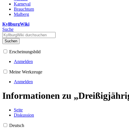
Karneval
Brauchtum
Malberg
KyllburgWiki
Suche
Suchen
Erscheinungsbild
Anmelden
Meine Werkzeuge
Anmelden
Informationen zu „Dreißigjähri
Seite
Diskussion
Deutsch