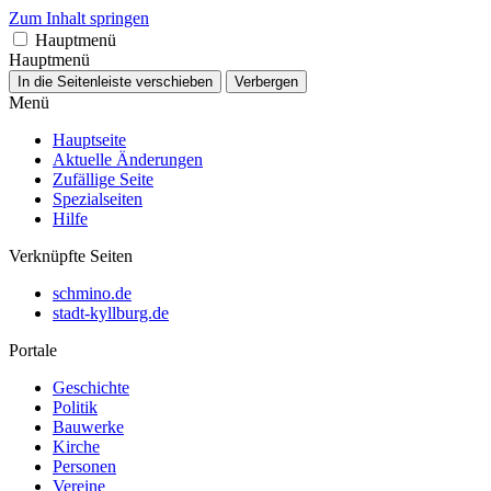
Zum Inhalt springen
Hauptmenü
Hauptmenü
In die Seitenleiste verschieben
Verbergen
Menü
Hauptseite
Aktuelle Änderungen
Zufällige Seite
Spezialseiten
Hilfe
Verknüpfte Seiten
schmino.de
stadt-kyllburg.de
Portale
Geschichte
Politik
Bauwerke
Kirche
Personen
Vereine