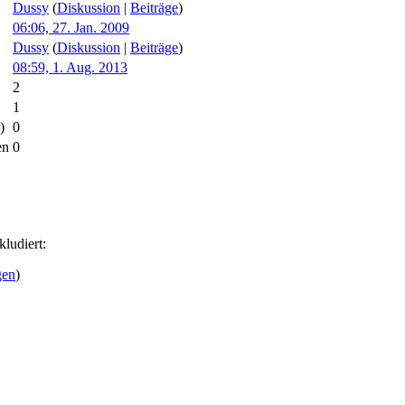
Dussy
(
Diskussion
|
Beiträge
)
06:06, 27. Jan. 2009
Dussy
(
Diskussion
|
Beiträge
)
08:59, 1. Aug. 2013
2
1
)
0
en
0
kludiert:
gen
)