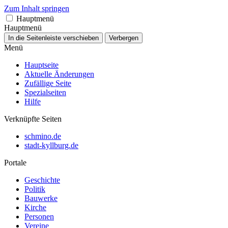
Zum Inhalt springen
Hauptmenü
Hauptmenü
In die Seitenleiste verschieben
Verbergen
Menü
Hauptseite
Aktuelle Änderungen
Zufällige Seite
Spezialseiten
Hilfe
Verknüpfte Seiten
schmino.de
stadt-kyllburg.de
Portale
Geschichte
Politik
Bauwerke
Kirche
Personen
Vereine