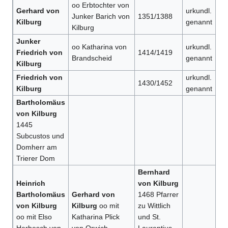
oo Erbtochter von
Gerhard von
urkundl.
Junker Barich von
1351/1388
Kilburg
genannt
Kilburg
Junker
oo Katharina von
urkundl.
Friedrich von
1414/1419
Brandscheid
genannt
Kilburg
Friedrich von
urkundl.
1430/1452
Kilburg
genannt
Bartholomäus
von Kilburg
1445
Subcustos und
Domherr am
Trierer Dom
Bernhard
Heinrich
von Kilburg
Bartholomäus
Gerhard von
1468 Pfarrer
von Kilburg
Kilburg
oo mit
zu Wittlich
oo mit Elso
Katharina Plick
und St.