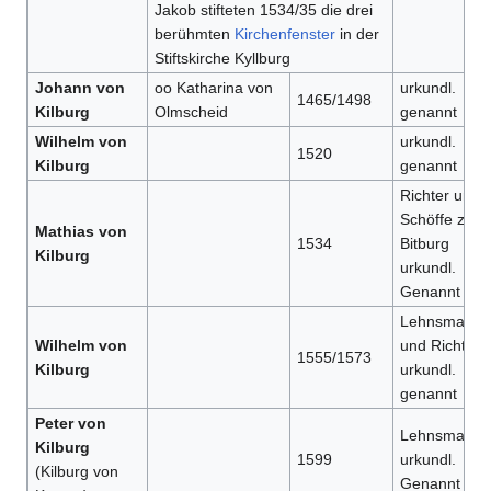
Jakob stifteten 1534/35 die drei
berühmten
Kirchenfenster
in der
Stiftskirche Kyllburg
Johann von
oo Katharina von
urkundl.
1465/1498
Kilburg
Olmscheid
genannt
Wilhelm von
urkundl.
1520
Kilburg
genannt
Richter und
Schöffe zu
Mathias von
1534
Bitburg
Kilburg
urkundl.
Genannt
Lehnsmann
Wilhelm von
und Richter
1555/1573
Kilburg
urkundl.
genannt
Peter von
Lehnsmann
Kilburg
1599
urkundl.
(Kilburg von
Genannt