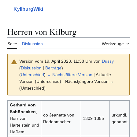
Zum
Inhalt
KyllburgWiki
Hauptmenü
Suche
Mein
springen
Herren von Kilburg
Seite
Diskussion
Werkzeuge
Version vom 19. April 2023, 11:38 Uhr von
Dussy
(
Diskussion
|
Beiträge
)
(
Unterschied
)
← Nächstältere Version
| Aktuelle
Version (Unterschied) | Nächstjüngere Version →
(Unterschied)
Gerhard von
Schönecken
,
oo Jeanette von
urkundl.
Herr von
1309-1355
Rodenmacher
genannt
Hartelstein und
Ließem