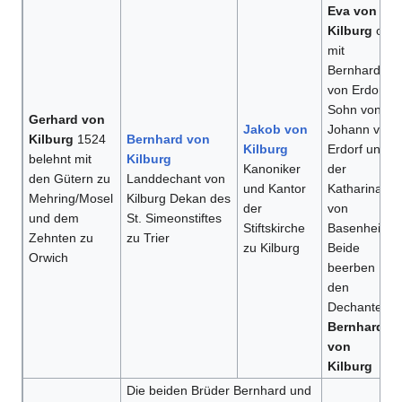
Eva von
Kilburg
oo
mit
Bernhard
von Erdorf
Sohn von
Gerhard von
Jakob von
Johann von
Kilburg
1524
Bernhard von
Kilburg
Erdorf und
belehnt mit
Kilburg
Kanoniker
der
den Gütern zu
Landdechant von
und Kantor
Katharina
Mehring/Mosel
Kilburg Dekan des
der
von
und dem
St. Simeonstiftes
Stiftskirche
Basenheim.
Zehnten zu
zu Trier
zu Kilburg
Beide
Orwich
beerben
den
Dechanten
Bernhard
von
Kilburg
Die beiden Brüder Bernhard und