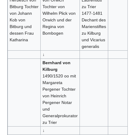
Herbesch von
von Orwich
Laurentius
Bitburg Tochter
Tochter von
zu Trier
von Johann
Wilhelm Plick von
1477-1481
Kob von
Orwich und der
Dechant des
Bitburg und
Regina von
Marienstiftes
dessen Frau
Bombogen
zu Kilburg
Katharina
und Vicarius
generalis
↓
Bernhard von
Kilburg
1490/1520 oo mit
Margareta
Pergener Tochter
von Heinrich
Pergener Notar
und
Generalprokurator
zu Trier
↓