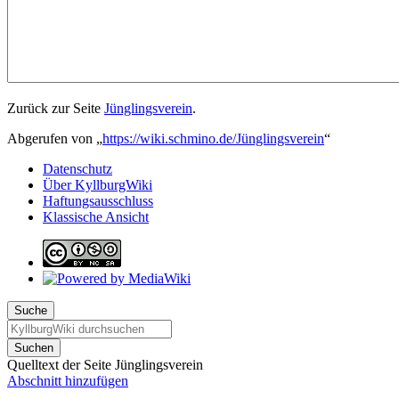
Zurück zur Seite
Jünglingsverein
.
Abgerufen von „
https://wiki.schmino.de/Jünglingsverein
“
Datenschutz
Über KyllburgWiki
Haftungsausschluss
Klassische Ansicht
Suche
Suchen
Quelltext der Seite Jünglingsverein
Abschnitt hinzufügen