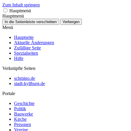
Zum Inhalt springen
Hauptmenü
Hauptmenü
In die Seitenleiste verschieben
Verbergen
Menü
Hauptseite
Aktuelle Änderungen
Zufällige Seite
Spezialseiten
Hilfe
Verknüpfte Seiten
schmino.de
stadt-kyllburg.de
Portale
Geschichte
Politik
Bauwerke
Kirche
Personen
Vereine