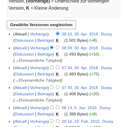
Version,
(Vorherige)
= Unterschied zur vorherigen
Version,
K
= Kleine Änderung
Aktuell
Vorherige
08:10, 30. Apr. 2018
Dussy
3
Diskussion
Beiträge
K
1.501 Bytes
+8
0
K
.
Aktuell
Vorherige
08:09, 30. Apr. 2018
Dussy
e
A
Diskussion
Beiträge
K
1.493 Bytes
+10
i
p
→
Ehrenamtliche Tätigkeit
n
r
Aktuell
Vorherige
07:34, 30. Apr. 2018
Dussy
e
i
Diskussion
Beiträge
K
1.483 Bytes
+75
B
l
→
Ehrenamtliche Tätigkeit
e
2
Aktuell
Vorherige
07:30, 30. Apr. 2018
Dussy
a
0
Diskussion
Beiträge
K
1.408 Bytes
+20
r
1
→
Ehrenamtliche Tätigkeit
b
8
Aktuell
Vorherige
08:13, 6. Jan. 2016
Dussy
6
e
Diskussion
Beiträge
K
1.388 Bytes
+8
.
i
K
J
t
Aktuell
Vorherige
20:16, 19. Feb. 2015
Dussy
1
e
a