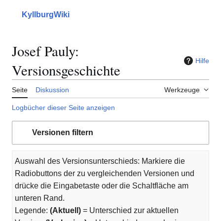
Zum
Inhalt
KyllburgWiki
Hauptmenü
Suche
Mein
springen
Josef Pauly:
Hilfe
Versionsgeschichte
Seite
Diskussion
Werkzeuge
Logbücher dieser Seite anzeigen
Versionen filtern
Auswahl des Versionsunterschieds: Markiere die
Radiobuttons der zu vergleichenden Versionen und
drücke die Eingabetaste oder die Schaltfläche am
unteren Rand.
Legende:
(Aktuell)
= Unterschied zur aktuellen