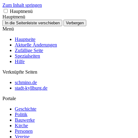
Zum Inhalt springen
Hauptmenü
Hauptmenü
In die Seitenleiste verschieben
Verbergen
Menü
Hauptseite
Aktuelle Änderungen
Zufällige Seite
Spezialseiten
Hilfe
Verknüpfte Seiten
schmino.de
stadt-kyllburg.de
Portale
Geschichte
Politik
Bauwerke
Kirche
Personen
Vereine