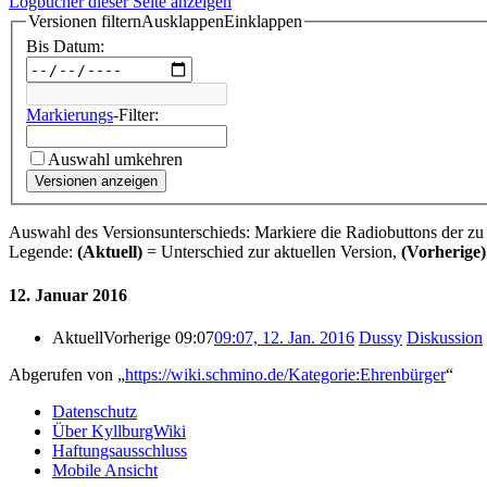
Logbücher dieser Seite anzeigen
Versionen filtern
Ausklappen
Einklappen
Bis Datum:
Markierungs
-Filter:
Auswahl umkehren
Versionen anzeigen
Auswahl des Versionsunterschieds: Markiere die Radiobuttons der zu
Legende:
(Aktuell)
= Unterschied zur aktuellen Version,
(Vorherige)
12. Januar 2016
Aktuell
Vorherige
09:07
09:07, 12. Jan. 2016
Dussy
Diskussion
Abgerufen von „
https://wiki.schmino.de/Kategorie:Ehrenbürger
“
Datenschutz
Über KyllburgWiki
Haftungsausschluss
Mobile Ansicht