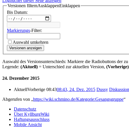
Logbücher dieser Seite anzeigen
Versionen filtern
Ausklappen
Einklappen
Bis Datum:
Markierungs
-Filter:
Auswahl umkehren
Versionen anzeigen
Auswahl des Versionsunterschieds: Markiere die Radiobuttons der zu
Legende:
(Aktuell)
= Unterschied zur aktuellen Version,
(Vorherige)
24. Dezember 2015
Aktuell
Vorherige
08:43
08:43, 24. Dez. 2015
Dussy
Diskussio
Abgerufen von „
https://wiki.schmino.de/Kategorie:Gesangsgruppe
“
Datenschutz
Über KyllburgWiki
Haftungsausschluss
Mobile Ansicht