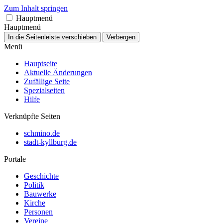
Zum Inhalt springen
Hauptmenü
Hauptmenü
In die Seitenleiste verschieben
Verbergen
Menü
Hauptseite
Aktuelle Änderungen
Zufällige Seite
Spezialseiten
Hilfe
Verknüpfte Seiten
schmino.de
stadt-kyllburg.de
Portale
Geschichte
Politik
Bauwerke
Kirche
Personen
Vereine