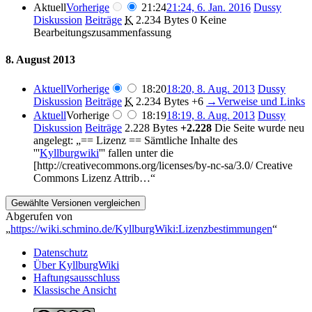
Aktuell
Vorherige
21:24
21:24, 6. Jan. 2016
Dussy
Diskussion
Beiträge
K
2.234 Bytes
0
Keine
Bearbeitungszusammenfassung
8. August 2013
Aktuell
Vorherige
18:20
18:20, 8. Aug. 2013
Dussy
Diskussion
Beiträge
K
2.234 Bytes
+6
→
Verweise und Links
Aktuell
Vorherige
18:19
18:19, 8. Aug. 2013
Dussy
Diskussion
Beiträge
2.228 Bytes
+2.228
Die Seite wurde neu
angelegt: „== Lizenz == Sämtliche Inhalte des
'''
Kyllburgwiki
''' fallen unter die
[http://creativecommons.org/licenses/by-nc-sa/3.0/ Creative
Commons Lizenz Attrib…“
Abgerufen von
„
https://wiki.schmino.de/KyllburgWiki:Lizenzbestimmungen
“
Datenschutz
Über KyllburgWiki
Haftungsausschluss
Klassische Ansicht