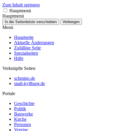
Zum Inhalt springen
Hauptmenü
Hauptmenü
In die Seitenleiste verschieben
Verbergen
Menü
Hauptseite
Aktuelle Änderungen
Zufällige Seite
Spezialseiten
Hilfe
Verknüpfte Seiten
schmino.de
stadt-kyllburg.de
Portale
Geschichte
Politik
Bauwerke
Kirche
Personen
Vereine