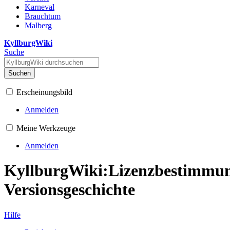
Karneval
Brauchtum
Malberg
KyllburgWiki
Suche
Suchen
Erscheinungsbild
Anmelden
Meine Werkzeuge
Anmelden
KyllburgWiki:Lizenzbestimmu
Versionsgeschichte
Hilfe