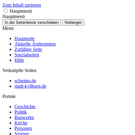
Zum Inhalt springen
Hauptmenü
Hauptmenü
In die Seitenleiste verschieben
Verbergen
Menü
Hauptseite
Aktuelle Änderungen
Zufällige Seite
Spezialseiten
Hilfe
Verknüpfte Seiten
schmino.de
stadt-kyllburg.de
Portale
Geschichte
Politik
Bauwerke
Kirche
Personen
Vereine