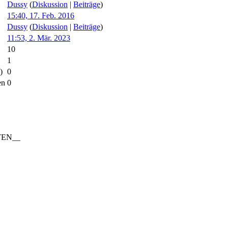
Dussy
(
Diskussion
|
Beiträge
)
15:40, 17. Feb. 2016
Dussy
(
Diskussion
|
Beiträge
)
11:53, 2. Mär. 2023
10
1
)
0
en
0
TEN__