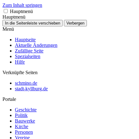
Zum Inhalt springen
Hauptmenü
Hauptmenü
In die Seitenleiste verschieben
Verbergen
Menü
Hauptseite
Aktuelle Änderungen
Zufällige Seite
Spezialseiten
Hilfe
Verknüpfte Seiten
schmino.de
stadt-kyllburg.de
Portale
Geschichte
Politik
Bauwerke
Kirche
Personen
Vereine