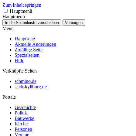
Zum Inhalt springen
Hauptmenü
Hauptmenü
In die Seitenleiste verschieben
Verbergen
Menü
Hauptseite
Aktuelle Änderungen
Zufällige Seite
Spezialseiten
Hilfe
Verknüpfte Seiten
schmino.de
stadt-kyllburg.de
Portale
Geschichte
Politik
Bauwerke
Kirche
Personen
Vereine