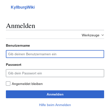
Zum
Inhalt
KyllburgWiki
Hauptmenü
Suche
Mein
springen
Anmelden
Werkzeuge
Benutzername
Passwort
Angemeldet bleiben
Anmelden
Hilfe beim Anmelden