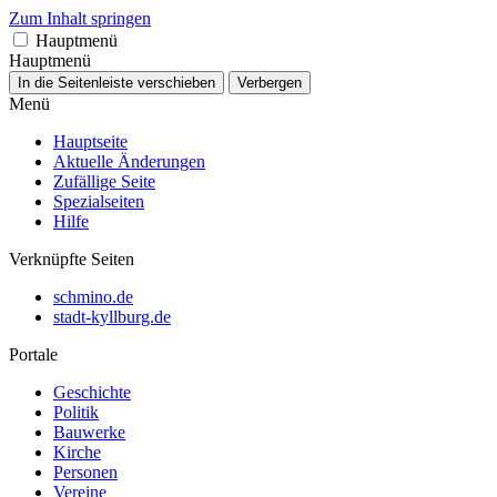
Zum Inhalt springen
Hauptmenü
Hauptmenü
In die Seitenleiste verschieben
Verbergen
Menü
Hauptseite
Aktuelle Änderungen
Zufällige Seite
Spezialseiten
Hilfe
Verknüpfte Seiten
schmino.de
stadt-kyllburg.de
Portale
Geschichte
Politik
Bauwerke
Kirche
Personen
Vereine