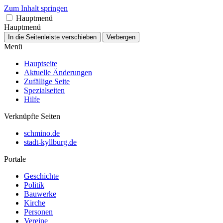
Zum Inhalt springen
Hauptmenü
Hauptmenü
In die Seitenleiste verschieben
Verbergen
Menü
Hauptseite
Aktuelle Änderungen
Zufällige Seite
Spezialseiten
Hilfe
Verknüpfte Seiten
schmino.de
stadt-kyllburg.de
Portale
Geschichte
Politik
Bauwerke
Kirche
Personen
Vereine