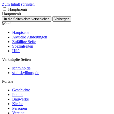
Zum Inhalt springen
Hauptmenü
Hauptmenü
In die Seitenleiste verschieben
Verbergen
Menü
Hauptseite
Aktuelle Änderungen
Zufällige Seite
Spezialseiten
Hilfe
Verknüpfte Seiten
schmino.de
stadt-kyllburg.de
Portale
Geschichte
Politik
Bauwerke
Kirche
Personen
Vereine