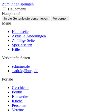
Zum Inhalt springen
Hauptmenü
Hauptmenü
In die Seitenleiste verschieben
Verbergen
Menü
Hauptseite
Aktuelle Änderungen
Zufällige Seite
Spezialseiten
Hilfe
Verknüpfte Seiten
schmino.de
stadt-kyllburg.de
Portale
Geschichte
Politik
Bauwerke
Kirche
Personen
Vereine