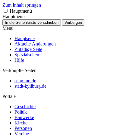
Zum Inhalt springen
Hauptmenü
Hauptmenü
In die Seitenleiste verschieben
Verbergen
Menü
Hauptseite
Aktuelle Änderungen
Zufällige Seite
Spezialseiten
Hilfe
Verknüpfte Seiten
schmino.de
stadt-kyllburg.de
Portale
Geschichte
Politik
Bauwerke
Kirche
Personen
Vereine