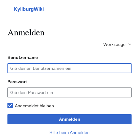
Zum
Inhalt
KyllburgWiki
Hauptmenü
Suche
Erscheinungs
Mein
springen
Anmelden
Werkzeuge
Benutzername
Passwort
Angemeldet bleiben
Anmelden
Hilfe beim Anmelden