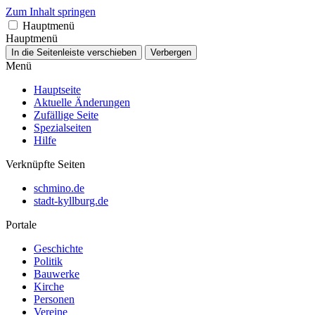
Zum Inhalt springen
Hauptmenü
Hauptmenü
In die Seitenleiste verschieben
Verbergen
Menü
Hauptseite
Aktuelle Änderungen
Zufällige Seite
Spezialseiten
Hilfe
Verknüpfte Seiten
schmino.de
stadt-kyllburg.de
Portale
Geschichte
Politik
Bauwerke
Kirche
Personen
Vereine