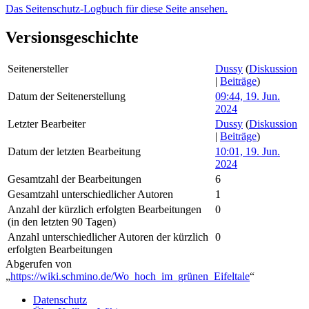
Das Seitenschutz-Logbuch für diese Seite ansehen.
Versionsgeschichte
Seitenersteller
Dussy
(
Diskussion
|
Beiträge
)
Datum der Seitenerstellung
09:44, 19. Jun.
2024
Letzter Bearbeiter
Dussy
(
Diskussion
|
Beiträge
)
Datum der letzten Bearbeitung
10:01, 19. Jun.
2024
Gesamtzahl der Bearbeitungen
6
Gesamtzahl unterschiedlicher Autoren
1
Anzahl der kürzlich erfolgten Bearbeitungen
0
(in den letzten 90 Tagen)
Anzahl unterschiedlicher Autoren der kürzlich
0
erfolgten Bearbeitungen
Abgerufen von
„
https://wiki.schmino.de/Wo_hoch_im_grünen_Eifeltale
“
Datenschutz