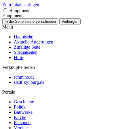
Zum Inhalt springen
Hauptmenü
Hauptmenü
In die Seitenleiste verschieben
Verbergen
Menü
Hauptseite
Aktuelle Änderungen
Zufällige Seite
Spezialseiten
Hilfe
Verknüpfte Seiten
schmino.de
stadt-kyllburg.de
Portale
Geschichte
Politik
Bauwerke
Kirche
Personen
Vereine