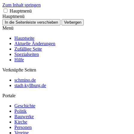
Zum Inhalt springen
Hauptmenü
Hauptmenü
In die Seitenleiste verschieben
Verbergen
Menü
Hauptseite
Aktuelle Änderungen
Zufällige Seite
Spezialseiten
Hilfe
Verknüpfte Seiten
schmino.de
stadt-kyllburg.de
Portale
Geschichte
Politik
Bauwerke
Kirche
Personen
Vereine