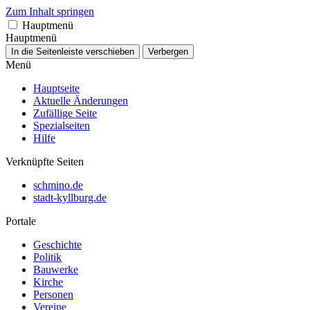
Zum Inhalt springen
Hauptmenü
Hauptmenü
In die Seitenleiste verschieben
Verbergen
Menü
Hauptseite
Aktuelle Änderungen
Zufällige Seite
Spezialseiten
Hilfe
Verknüpfte Seiten
schmino.de
stadt-kyllburg.de
Portale
Geschichte
Politik
Bauwerke
Kirche
Personen
Vereine