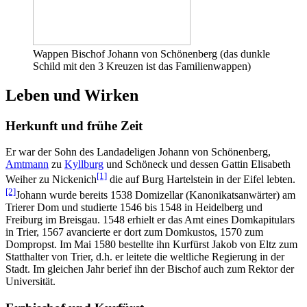
Wappen Bischof Johann von Schönenberg (das dunkle
Schild mit den 3 Kreuzen ist das Familienwappen)
Leben und Wirken
Herkunft und frühe Zeit
Er war der Sohn des Landadeligen Johann von Schönenberg,
Amtmann
zu
Kyllburg
und Schöneck und dessen Gattin Elisabeth
[1]
Weiher zu Nickenich
die auf Burg Hartelstein in der Eifel lebten.
[2]
Johann wurde bereits 1538 Domizellar (Kanonikatsanwärter) am
Trierer Dom und studierte 1546 bis 1548 in Heidelberg und
Freiburg im Breisgau. 1548 erhielt er das Amt eines Domkapitulars
in Trier, 1567 avancierte er dort zum Domkustos, 1570 zum
Dompropst. Im Mai 1580 bestellte ihn Kurfürst Jakob von Eltz zum
Statthalter von Trier, d.h. er leitete die weltliche Regierung in der
Stadt. Im gleichen Jahr berief ihn der Bischof auch zum Rektor der
Universität.