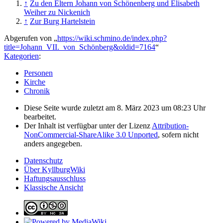
↑
Zu den Eltern Johann von Schönenberg und Elisabeth
Weiher zu Nickenich
↑
Zur Burg Hartelstein
Abgerufen von „
https://wiki.schmino.de/index.php?
title=Johann_VII._von_Schönberg&oldid=7164
“
Kategorien
:
Personen
Kirche
Chronik
Diese Seite wurde zuletzt am 8. März 2023 um 08:23 Uhr
bearbeitet.
Der Inhalt ist verfügbar unter der Lizenz
Attribution-
NonCommercial-ShareAlike 3.0 Unported
, sofern nicht
anders angegeben.
Datenschutz
Über KyllburgWiki
Haftungsausschluss
Klassische Ansicht