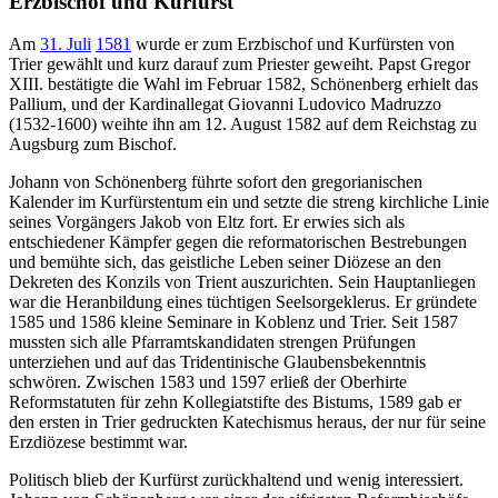
Erzbischof und Kurfürst
Am
31. Juli
1581
wurde er zum Erzbischof und Kurfürsten von
Trier gewählt und kurz darauf zum Priester geweiht. Papst Gregor
XIII. bestätigte die Wahl im Februar 1582, Schönenberg erhielt das
Pallium, und der Kardinallegat Giovanni Ludovico Madruzzo
(1532-1600) weihte ihn am 12. August 1582 auf dem Reichstag zu
Augsburg zum Bischof.
Johann von Schönenberg führte sofort den gregorianischen
Kalender im Kurfürstentum ein und setzte die streng kirchliche Linie
seines Vorgängers Jakob von Eltz fort. Er erwies sich als
entschiedener Kämpfer gegen die reformatorischen Bestrebungen
und bemühte sich, das geistliche Leben seiner Diözese an den
Dekreten des Konzils von Trient auszurichten. Sein Hauptanliegen
war die Heranbildung eines tüchtigen Seelsorgeklerus. Er gründete
1585 und 1586 kleine Seminare in Koblenz und Trier. Seit 1587
mussten sich alle Pfarramtskandidaten strengen Prüfungen
unterziehen und auf das Tridentinische Glaubensbekenntnis
schwören. Zwischen 1583 und 1597 erließ der Oberhirte
Reformstatuten für zehn Kollegiatstifte des Bistums, 1589 gab er
den ersten in Trier gedruckten Katechismus heraus, der nur für seine
Erzdiözese bestimmt war.
Politisch blieb der Kurfürst zurückhaltend und wenig interessiert.