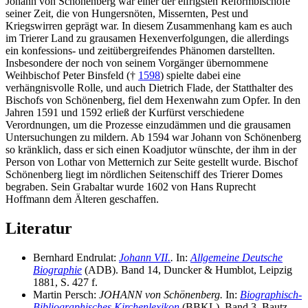
Johann von Schönenberg war einer der eifrigsten Reformbischöfe
seiner Zeit, die von Hungersnöten, Missernten, Pest und
Kriegswirren geprägt war. In diesem Zusammenhang kam es auch
im Trierer Land zu grausamen Hexenverfolgungen, die allerdings
ein konfessions- und zeitübergreifendes Phänomen darstellten.
Insbesondere der noch von seinem Vorgänger übernommene
Weihbischof Peter Binsfeld (†
1598
) spielte dabei eine
verhängnisvolle Rolle, und auch Dietrich Flade, der Statthalter des
Bischofs von Schönenberg, fiel dem Hexenwahn zum Opfer. In den
Jahren 1591 und 1592 erließ der Kurfürst verschiedene
Verordnungen, um die Prozesse einzudämmen und die grausamen
Untersuchungen zu mildern. Ab 1594 war Johann von Schönenberg
so kränklich, dass er sich einen Koadjutor wünschte, der ihm in der
Person von Lothar von Metternich zur Seite gestellt wurde. Bischof
Schönenberg liegt im nördlichen Seitenschiff des Trierer Domes
begraben. Sein Grabaltar wurde 1602 von Hans Ruprecht
Hoffmann dem Älteren geschaffen.
Literatur
Bernhard Endrulat:
Johann VII.
.
In:
Allgemeine Deutsche
Biographie
(ADB). Band 14, Duncker & Humblot, Leipzig
1881, S. 427 f.
Martin Persch:
JOHANN von Schönenberg.
In:
Biographisch-
Bibliographisches Kirchenlexikon
(BBKL). Band 3, Bautz,