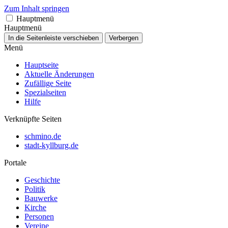
Zum Inhalt springen
Hauptmenü
Hauptmenü
In die Seitenleiste verschieben
Verbergen
Menü
Hauptseite
Aktuelle Änderungen
Zufällige Seite
Spezialseiten
Hilfe
Verknüpfte Seiten
schmino.de
stadt-kyllburg.de
Portale
Geschichte
Politik
Bauwerke
Kirche
Personen
Vereine