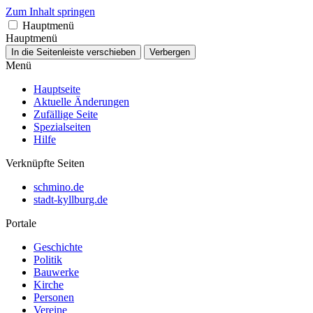
Zum Inhalt springen
Hauptmenü
Hauptmenü
In die Seitenleiste verschieben
Verbergen
Menü
Hauptseite
Aktuelle Änderungen
Zufällige Seite
Spezialseiten
Hilfe
Verknüpfte Seiten
schmino.de
stadt-kyllburg.de
Portale
Geschichte
Politik
Bauwerke
Kirche
Personen
Vereine