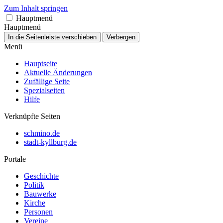
Zum Inhalt springen
Hauptmenü
Hauptmenü
In die Seitenleiste verschieben
Verbergen
Menü
Hauptseite
Aktuelle Änderungen
Zufällige Seite
Spezialseiten
Hilfe
Verknüpfte Seiten
schmino.de
stadt-kyllburg.de
Portale
Geschichte
Politik
Bauwerke
Kirche
Personen
Vereine