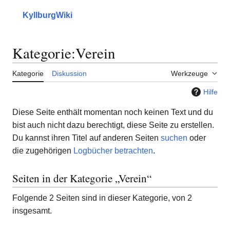
Zum
Inhalt
KyllburgWiki
Hauptmenü
Suche
Mein
springen
Kategorie
:
Verein
Kategorie
Diskussion
Werkzeuge
Hilfe
Diese Seite enthält momentan noch keinen Text und du
bist auch nicht dazu berechtigt, diese Seite zu erstellen.
Du kannst ihren Titel auf anderen Seiten
suchen
oder
die zugehörigen
Logbücher betrachten
.
Seiten in der Kategorie „Verein“
Folgende 2 Seiten sind in dieser Kategorie, von 2
insgesamt.