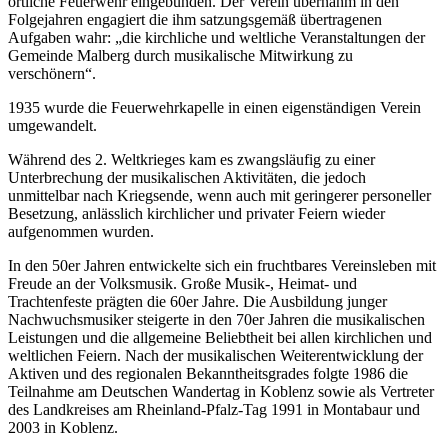
örtliche Feuerwehr eingebunden. Der Verein übernahm in den
Folgejahren engagiert die ihm satzungsgemäß übertragenen
Aufgaben wahr: „die kirchliche und weltliche Veranstaltungen der
Gemeinde Malberg durch musikalische Mitwirkung zu
verschönern“.
1935 wurde die Feuerwehrkapelle in einen eigenständigen Verein
umgewandelt.
Während des 2. Weltkrieges kam es zwangsläufig zu einer
Unterbrechung der musikalischen Aktivitäten, die jedoch
unmittelbar nach Kriegsende, wenn auch mit geringerer personeller
Besetzung, anlässlich kirchlicher und privater Feiern wieder
aufgenommen wurden.
In den 50er Jahren entwickelte sich ein fruchtbares Vereinsleben mit
Freude an der Volksmusik. Große Musik-, Heimat- und
Trachtenfeste prägten die 60er Jahre. Die Ausbildung junger
Nachwuchsmusiker steigerte in den 70er Jahren die musikalischen
Leistungen und die allgemeine Beliebtheit bei allen kirchlichen und
weltlichen Feiern. Nach der musikalischen Weiterentwicklung der
Aktiven und des regionalen Bekanntheitsgrades folgte 1986 die
Teilnahme am Deutschen Wandertag in Koblenz sowie als Vertreter
des Landkreises am Rheinland-Pfalz-Tag 1991 in Montabaur und
2003 in Koblenz.