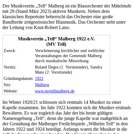
Der Musikverein „Tell“ Malberg ist ein Blasorchester der Mittelstufe
mit 29 (Stand März 2023) aktiven Musikern. Neben dem
klassischen Repertoire beherrscht das Orchester eine große
Bandbreite zeitgenössischer Blasmusik. Das Orchester steht unter
der Leitung von Knut-Robert Lano.
Musikverein „Tell“ Malberg 1922 e.V.
(MV Tell)
Zweck:
Verschönerung kirchlicher und weltlicher
Veranstaltungen der Gemeinde Malberg
durch musikalische Mitwirkung
Vorsitz:
Roland Deges (1. Vorsitzender), Sandra
Mans (2. Vorsitzende)
Gründungsdatum:
1922
Sitz:
Malberg
Website:
www.mvtellmalberg.de
Im Winter 1920/21 schlossen sich erstmals 14 Musiker zu einer
Kapelle zusammen. Im Jahr 1922 konnten sich die Musiker erstmals
Bewähren. Es war zugleich das Jahr der bis heute gültigen
Namensgebung „Tell“, denn die junge Kapelle war maßgeblich an
der Gestaltung der Malberger Freilichtspiele „Wilhelm Tell“ in den
Jahren 1922 und 1924 beteiligt. Anfangs waren die Musiker in die