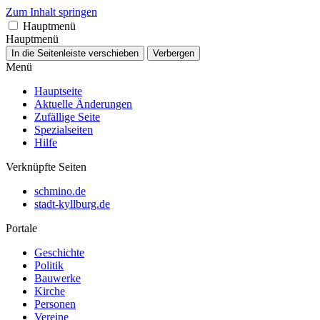
Zum Inhalt springen
Hauptmenü
Hauptmenü
In die Seitenleiste verschieben
Verbergen
Menü
Hauptseite
Aktuelle Änderungen
Zufällige Seite
Spezialseiten
Hilfe
Verknüpfte Seiten
schmino.de
stadt-kyllburg.de
Portale
Geschichte
Politik
Bauwerke
Kirche
Personen
Vereine