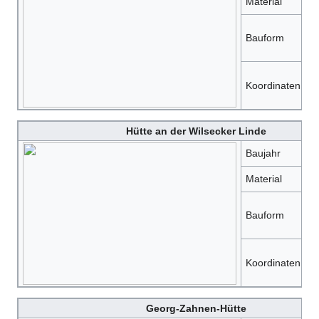
Material
H
s
Bauform
mi
5
Koordinaten
6
Hütte an der Wilsecker Linde
Baujahr
?
Material
H
s
Bauform
mi
5
Koordinaten
6
Georg-Zahnen-Hütte