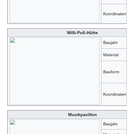
5
Koordinaten
6
Willi-Poß-Hütte
Baujahr
?
Material
H
s
Bauform
mi
5
Koordinaten
6
Musikpavillon
Baujahr
?