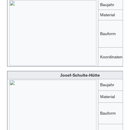
Baujahr
1
Material
H
R
Bauform
mi
Sa
5
Koordinaten
6
Josef-Schulte-Hütte
Baujahr
?
Material
H
s
Bauform
mi