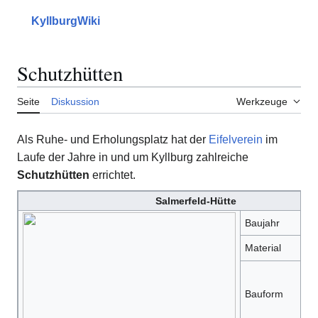
Zum
Inhalt
KyllburgWiki
Hauptmenü
Suche
Mein
springen
Schutzhütten
Seite
Diskussion
Werkzeuge
Als Ruhe- und Erholungsplatz hat der
Eifelverein
im
Laufe der Jahre in und um Kyllburg zahlreiche
Schutzhütten
errichtet.
Salmerfeld-Hütte
Baujahr
?
Material
H
q
Bauform
mi
Sa