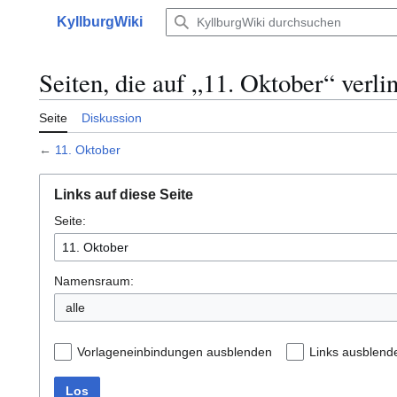
Zum
KyllburgWiki
Inhalt
Hauptmenü
springen
Seiten, die auf „11. Oktober“ verli
Seite
Diskussion
←
11. Oktober
Links auf diese Seite
Seite:
Namensraum:
alle
Vorlageneinbindungen ausblenden
Links ausblend
Los