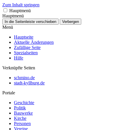
Zum Inhalt springen
Hauptmenü
Hauptmenü
In die Seitenleiste verschieben
Verbergen
Menü
Hauptseite
Aktuelle Änderungen
Zufällige Seite
Spezialseiten
Hilfe
Verknüpfte Seiten
schmino.de
stadt-kyllburg.de
Portale
Geschichte
Politik
Bauwerke
Kirche
Personen
Vereine