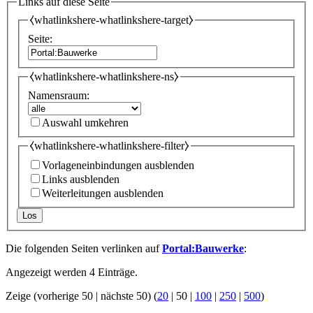
Links auf diese Seite
⧼whatlinkshere-whatlinkshere-target⧽
Seite:
⧼whatlinkshere-whatlinkshere-ns⧽
Namensraum:
Auswahl umkehren
⧼whatlinkshere-whatlinkshere-filter⧽
Vorlageneinbindungen ausblenden
Links ausblenden
Weiterleitungen ausblenden
Los
Die folgenden Seiten verlinken auf
Portal:Bauwerke
:
Angezeigt werden 4 Einträge.
Zeige (
vorherige 50
|
nächste 50
) (
20
|
50
|
100
|
250
|
500
)