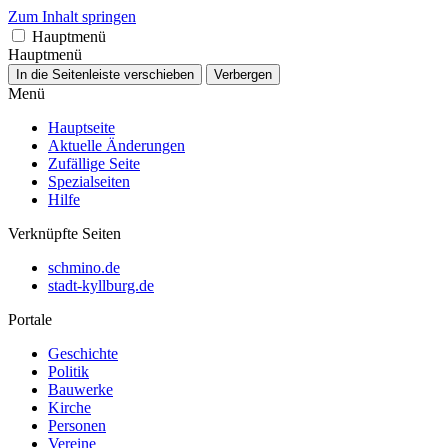
Zum Inhalt springen
Hauptmenü
Hauptmenü
In die Seitenleiste verschieben
Verbergen
Menü
Hauptseite
Aktuelle Änderungen
Zufällige Seite
Spezialseiten
Hilfe
Verknüpfte Seiten
schmino.de
stadt-kyllburg.de
Portale
Geschichte
Politik
Bauwerke
Kirche
Personen
Vereine