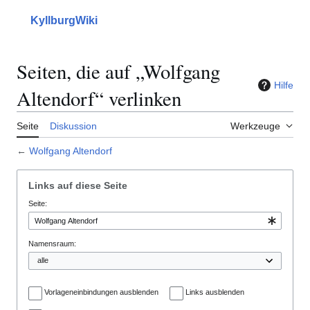
Zum
Inhalt
KyllburgWiki
Hauptmenü
Suche
Mein
springen
Seiten, die auf „Wolfgang
Hilfe
Altendorf“ verlinken
Seite
Diskussion
Werkzeuge
←
Wolfgang Altendorf
Links auf diese Seite
Seite:
Namensraum:
Vorlageneinbindungen ausblenden
Links ausblenden