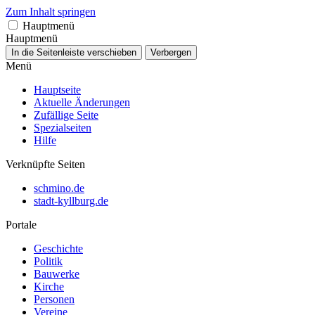
Zum Inhalt springen
Hauptmenü
Hauptmenü
In die Seitenleiste verschieben
Verbergen
Menü
Hauptseite
Aktuelle Änderungen
Zufällige Seite
Spezialseiten
Hilfe
Verknüpfte Seiten
schmino.de
stadt-kyllburg.de
Portale
Geschichte
Politik
Bauwerke
Kirche
Personen
Vereine