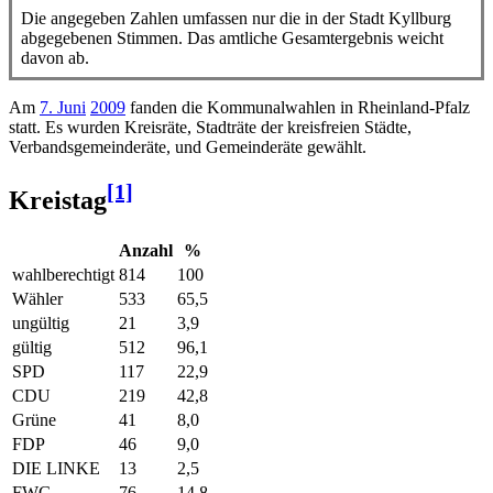
Die angegeben Zahlen umfassen nur die in der Stadt Kyllburg
abgegebenen Stimmen. Das amtliche Gesamtergebnis weicht
davon ab.
Am
7. Juni
2009
fanden die Kommunalwahlen in Rheinland-Pfalz
statt. Es wurden Kreisräte, Stadträte der kreisfreien Städte,
Verbandsgemeinderäte, und Gemeinderäte gewählt.
[1]
Kreistag
Anzahl
%
wahlberechtigt
814
100
Wähler
533
65,5
ungültig
21
3,9
gültig
512
96,1
SPD
117
22,9
CDU
219
42,8
Grüne
41
8,0
FDP
46
9,0
DIE LINKE
13
2,5
FWG
76
14,8