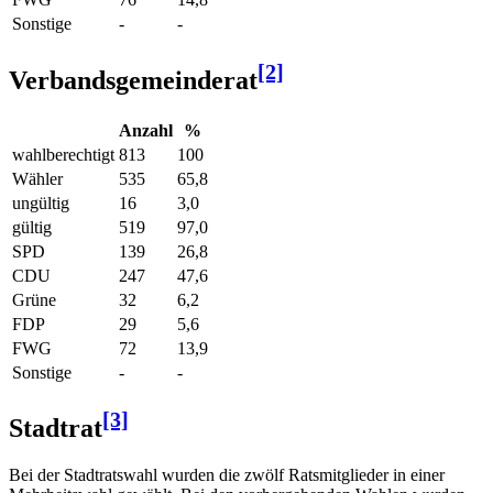
Sonstige
-
-
[2]
Verbandsgemeinderat
Anzahl
%
wahlberechtigt
813
100
Wähler
535
65,8
ungültig
16
3,0
gültig
519
97,0
SPD
139
26,8
CDU
247
47,6
Grüne
32
6,2
FDP
29
5,6
FWG
72
13,9
Sonstige
-
-
[3]
Stadtrat
Bei der Stadtratswahl wurden die zwölf Ratsmitglieder in einer