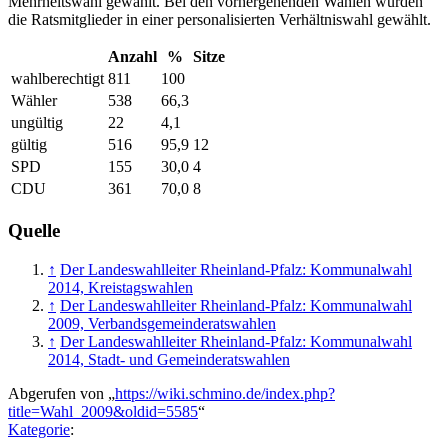
Mehrheitswahl gewählt. Bei den vorhergehenden Wahlen wurden
die Ratsmitglieder in einer personalisierten Verhältniswahl gewählt.
Anzahl
%
Sitze
wahlberechtigt
811
100
Wähler
538
66,3
ungültig
22
4,1
gültig
516
95,9
12
SPD
155
30,0
4
CDU
361
70,0
8
Quelle
↑
Der Landeswahlleiter Rheinland-Pfalz: Kommunalwahl
2014, Kreistagswahlen
↑
Der Landeswahlleiter Rheinland-Pfalz: Kommunalwahl
2009, Verbandsgemeinderatswahlen
↑
Der Landeswahlleiter Rheinland-Pfalz: Kommunalwahl
2014, Stadt- und Gemeinderatswahlen
Abgerufen von „
https://wiki.schmino.de/index.php?
title=Wahl_2009&oldid=5585
“
Kategorie
: